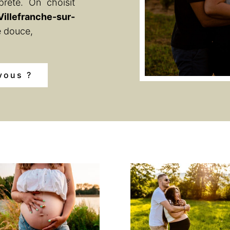
rête. On choisit
Villefranche-sur-
e douce,
vous ?